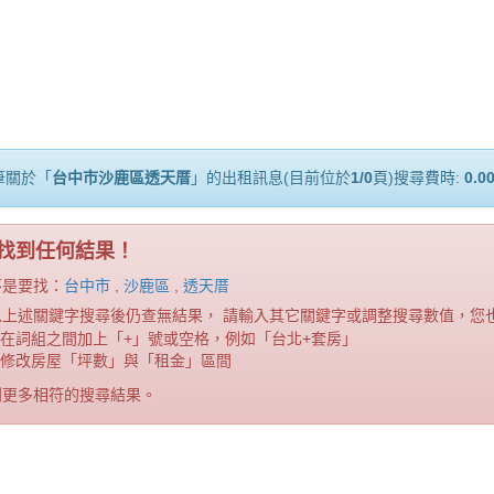
筆關於「
台中市沙鹿區透天厝
」的出租訊息(目前位於
1/0
頁)搜尋費時:
0.0
找到任何結果！
不是要找：
台中市
,
沙鹿區
,
透天厝
以上述關鍵字搜尋後仍查無結果， 請輸入其它關鍵字或調整搜尋數值，您
在詞組之間加上「+」號或空格，例如「台北+套房」
修改房屋「坪數」與「租金」區間
到更多相符的搜尋結果。