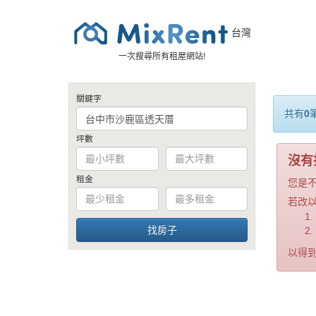
台灣
一次搜尋所有租屋網站!
關鍵字
共有
0
坪數
沒有
租金
您是
若改
以得