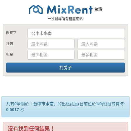
台灣
一次搜尋所有租屋網站!
關鍵字
坪數
租金
共有
0
筆關於「
台中市水南
」的出租訊息(目前位於
1/0
頁)搜尋費時:
0.0017
秒
沒有找到任何結果！