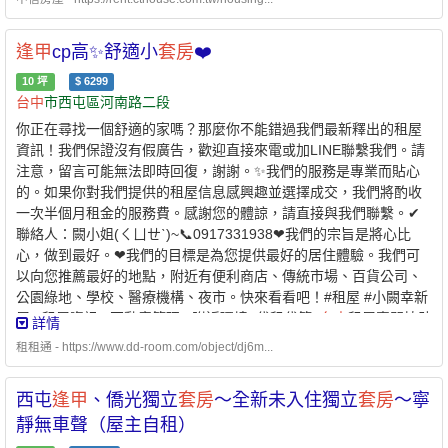
成員定義：本人 + 配偶 + 戶籍內直系親屬✅家庭年所得及財產限
額 ￭ 家庭年所得低於 134萬元以下 ￭ 每人每月平均所得低
逢甲
cp高✨舒適小
套房
❤️
於 57,509 元以下 ￭ 申請自建、自購住宅貸款利息補貼者動產限
額：471 萬元以下 ￭ 不動產限額：579 萬元✅無自有住宅（房
10
坪
$
6299
台中
市西屯區河南路二段
屋） ￭ 申請人及家庭成員在臺中市、彰化縣、南投縣均無自有住
宅 ￭ 或個別持有面積未滿 40 平方公尺✅於本市無承租本市公營住
你正在尋找一個舒適的家嗎？那麼你不能錯過我們最新釋出的租屋
宅或社會住宅✅且未同時享有政府租金補貼 -⭐️ 兆基屋管 x 凱基銀行
資訊！我們保證沒有假廣告，歡迎直接來電或加LINE聯繫我們。請
⭐️業界首例跨業合作 繳房租可刷卡自動扣繳 -方便、安全的支
注意，留言可能無法即時回復，謝謝。✨我們的服務是專業而貼心
付方式-* 每個月房租可以自動扣繳，不怕又忘記* 利用刷卡繳納房
的。如果你對我們提供的租屋信息感興趣並選擇成交，我們將酌收
租，快速建立個人信用* 妥善的靈活運用現金，培養記帳好習慣 - 創
一次半個月租金的服務費。感謝您的體諒，請直接與我們聯繫。✔
造公平的租屋環境 企業社會責任、實現居住正義提供安全安心的租
聯絡人：闕小姐(ㄑㄩㄝˋ)~📞0917331938❤我們的宗旨是將心比
屋居住環境 代租、代管、裝潢修繕、包租 本公司專職租屋管理非一
心，做到最好。❤我們的目標是為您提供最好的居住體驗。我們可
般房仲租屋找專業是房東房客最大保障歡迎提供需求為您配對優質
以向您推薦最好的地點，附近有便利商店、傳統市場、百貨公司、
物件【經紀業／租賃住宅服務業】【兆基屋管股份有限公司
台中
分
公園綠地、學校、醫療機構、夜市。快來看看吧！#租屋 #小闕幸新
公司】📌地址：
台中
市北區三民路三段132號1樓📌經紀人：許舜傑
屋 #租屋資訊 #不動產管理 #附近環境#代租代管#
台中
租屋專門協助
詳情
(114)高市字第01724號 附近有便利商店、傳統市場、百貨公司、公
租屋，有誠意租屋者歡迎洽詢。為維護作業效率，敬請房仲及其他
租租通 - https://www.dd-room.com/object/dj6m...
園綠地、學校。
租屋同行勿擾，感謝您的體諒！
西屯
逢甲
、僑光獨立
套房
～全新未入住獨立
套房
～寧
靜無車聲（屋主自租）