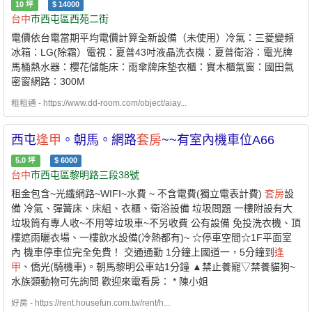
10
坪
$
14000
台中
市西屯區西苑二街
電價依台電當期平均電價計算全新設備（未使用）冷氣：三菱變頻
冰箱：LG(除霜）電視：夏普43吋液晶洗衣機：夏普衛浴：電光牌
馬桶熱水器：櫻花儲能床：雨傘牌床墊衣櫃：實木櫃氣窗：國田氣
密窗網路：300M
租租通 - https://www.dd-room.com/object/aiay...
西屯
逢甲
。朝馬。網路
套房
~~有室內機車位A66
5.0
坪
$
6000
台中
市西屯區黎明路三段38號
租金包含~光纖網路~WIFI~水費 ~ 不含電費(獨立電表計費)
套房
設
備 冷氣、彈簧床、床組、衣櫃、衛浴設備 垃圾問題 一樓附設有大
垃圾筒有專人收~不用等垃圾車~不另收費 公有設備 免投洗衣機、頂
樓遮雨曬衣場、一樓飲水設備(冷熱都有)~ ☆停車空間☆1F平面室
內 機車停車位完全免費！ 交通通勤 1分鐘上國道一，5分鐘到
逢
甲
、僑光(騎機車)。朝馬黎明公車站1分鐘 ▲禁止養寵▽禁養貓狗~
水族類動物可先詢問 歡迎來電看房： * 陳小姐
好房 - https://rent.housefun.com.tw/rent/h...