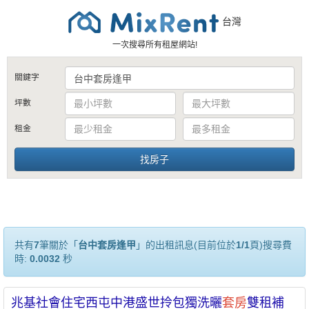
台灣
一次搜尋所有租屋網站!
關鍵字
坪數
租金
共有
7
筆關於「
台中套房逢甲
」的出租訊息(目前位於
1/1
頁)搜尋費
時:
0.0032
秒
兆基社會住宅西屯中港盛世拎包獨洗曬
套房
雙租補