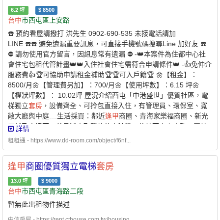
6.2
坪
$
8500
台中
市西屯區上安路
☎️ 預約看屋請撥打 洪先生 0902-690-535 未接電話請加
LINE ☎️☎️ 避免遺漏重要訊息，可直接手機號碼搜尋Line 加好友 ☎️
⛔️ 請勿使用官方留言，因訊息常有遺漏 ⛔️ -👑本案件為住都中心社
會住宅包租代管計畫👑👑入住社會住宅需符合申請條件👑 -👍免仲介
服務費👍🏆可協助申請租金補助🏆🏆可入戶籍🏆 🌼【租金】：
8500/月🌼【管理費另加】：700/月🌼【使用坪數】：6.15 坪🌼
【權狀坪數】： 10.02坪 屋況介紹西屯「中港盛世」優質社區，電
梯獨立
套房
，設備齊全、可拎包直接入住，有管理員、環保室、寬
敞大廳與中庭....生活採買：鄰近
逢甲
商圈、青海家樂福商圈、新光
三越及大遠百，兼具鬧中取靜的住宅特質。位於西屯上安路，屬於
詳情
極具優勢的成熟商圈：步行3分鐘可到秋紅谷(朝陽橋)公車站，出行
租租通 - https://www.dd-room.com/object/f6nf...
方便快捷。交通便利：緊鄰台灣大道（舊稱
台中
港路），鄰近國道
一號
台中
交流道與 74 號快速道路，南來北往非常方便。明星學區：
逢甲
商圈優質獨立電梯
套房
周邊擁有上安國小、至善國中等在地優質學區。 ☆ 禁開伙☆ 禁寵
物☆ 禁拜拜☆ 禁釘釘子 ☆室內禁菸 ☆💎 優質房東，正在找尋愛惜
13.0
坪
$
9000
房子的好房客 💎🌟 可協助申請300億元中央擴大租金補貼 🌟 -社宅
台中
市西屯區青海路二段
承租人-申請條件說明：✅家庭成員 ￭ 申請人 ￭ 申請人的配偶 ￭ 申
暫無此出租物件描述
請人及其配偶戶籍內的直系親屬 ￭ 申請人的配偶之戶籍內的直系親
屬1. 年齡限制：申請人須為年滿 18 歲以上之中華民國國民2. 家庭
中信房屋 - https://rent.cthouse.com.tw/housing...