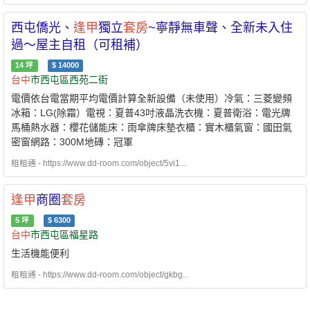
西屯僑光、
逢甲
獨立
套房
~寧靜無車聲、全新未入住
過～屋主自租（可租補）
14
坪
$
14000
台中
市西屯區西苑二街
電價依台電當期平均電價計算全新設備（未使用）冷氣：三菱變頻
冰箱：LG(除霜）電視：夏普43吋液晶洗衣機：夏普衛浴：電光牌
馬桶熱水器：櫻花儲能床：雨傘牌床墊衣櫃：實木櫃氣窗：國田氣
密窗網路：300M地磚：冠軍
租租通 - https://www.dd-room.com/object/5vi1...
逢甲
商圈
套房
5
坪
$
6300
台中
市西屯區福星路
生活機能便利
租租通 - https://www.dd-room.com/object/gkbg...