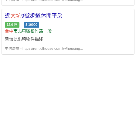
近
大坑
9號步道休閒平房
12.0
坪
$
10000
台中
市北屯區松竹路一段
暫無此出租物件描述
中信房屋 - https://rent.cthouse.com.tw/housing...