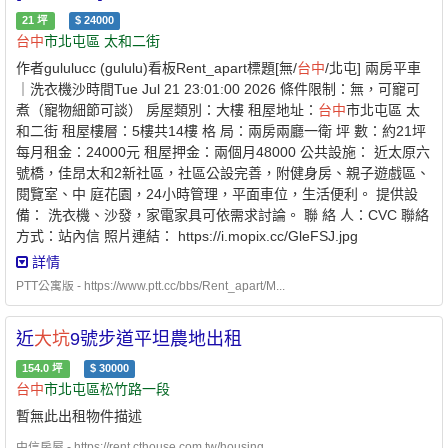
21
坪
$
24000
台中
市北屯區 太和二街
作者gululucc (gululu)看板Rent_apart標題[無/
台中
/北屯] 兩房平車
｜洗衣機沙時間Tue Jul 21 23:01:00 2026 條件限制：無，可寵可
煮（寵物細節可談） 房屋類別：大樓 租屋地址：
台中
市北屯區 太
和二街 租屋樓層：5樓共14樓 格 局：兩房兩廳一衛 坪 數：約21坪
每月租金：24000元 租屋押金：兩個月48000 公共設施： 近太原六
號橋，佳昂太和2新社區，社區公設完善，附健身房、親子遊戲區、
閱覽室、中 庭花園，24小時管理，平面車位，生活便利。 提供設
備： 洗衣機、沙發，家電家具可依需求討論。 聯 絡 人：CVC 聯絡
方式：站內信 照片連結： https://i.mopix.cc/GleFSJ.jpg
https://i.mopix.cc/oER3j8.jpg https://i.mopix.cc/N2ao3J.jpg
詳情
https://i.mopix.cc/L1MhwF.jpg https://i.mopix.cc/RomyEj.jpg
PTT公寓版 - https://www.ptt.cc/bbs/Rent_apart/M...
https://i.mopix.cc/l2jyXw.jpg https://i.mopix.cc/p0VZXt.jpg 環境交通
（公園休閒） 附近有： * 昌盛公園 * 祥和公園 * 新都生態公園 *
大
近
大坑
9號步道平坦農地出租
坑
方向休閒區 開車： 74快速道路很近 生活機能： * 全聯 * 楓康超
市 * 軍功商圈 * 東山商圈 備 註： 新社區，33坪兩房大空間，格局
154.0
坪
$
30000
舒適，環境單純。 附平面車位，適合上班族、小家庭入住。 可開
台中
市北屯區松竹路一段
伙、可寵物，歡迎愛惜房屋者。 家電可依租客需求討論。
暫無此出租物件描述
中信房屋 - https://rent.cthouse.com.tw/housing...