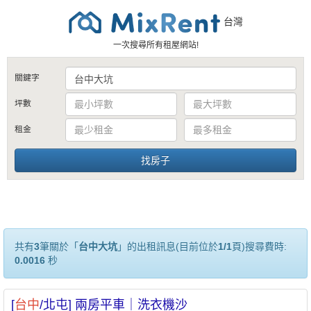
台灣
一次搜尋所有租屋網站!
關鍵字
坪數
租金
共有
3
筆關於「
台中大坑
」的出租訊息(目前位於
1/1
頁)搜尋費時:
0.0016
秒
[
台中
/北屯] 兩房平車｜洗衣機沙