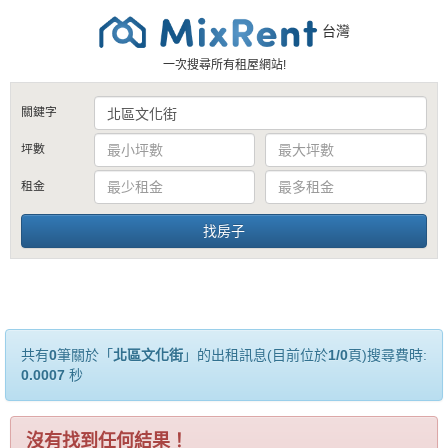
台灣
一次搜尋所有租屋網站!
關鍵字
坪數
租金
共有
0
筆關於「
北區文化街
」的出租訊息(目前位於
1/0
頁)搜尋費時:
0.0007
秒
沒有找到任何結果！