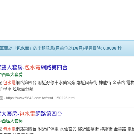
筆關於「
包水電
」的出租訊息(目前位於
1/6
頁)搜尋費時:
0.0036
秒
雙人套房-
包水電
網路第四台
中西區大套房
況
包水電
網路第四台 附近好停車水仙宮旁 鄰近國華街 神龍街 金華路 電梯
子母車 垃圾需分類
 https://www.5643.com.tw/rent_150226.html
大套房-
包水電
網路第四台
中西區大套房
況
包水電
網路第四台 附近好停車 水仙宮旁 鄰近國華街 神龍街 金華路 電