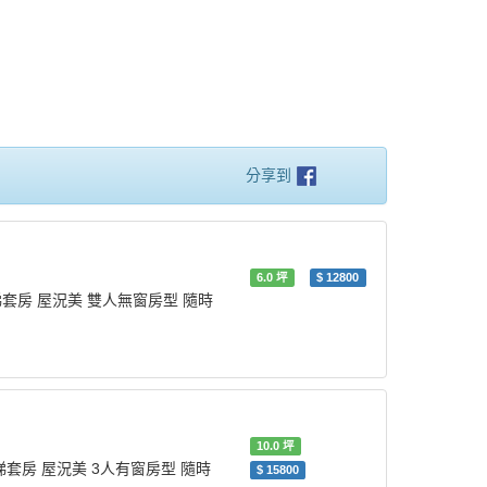
分享到
6.0
坪
$
12800
套房 屋況美 雙人無窗房型 隨時
10.0
坪
梯套房 屋況美 3人有窗房型 隨時
$
15800