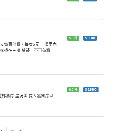
5.0
坪
$
3500
立電表計費，每度5元 一樓室內
衣機在三樓 禁菸，不可養寵
6.0
坪
$
12800
電梯套房 屋況美 雙人無窗房型