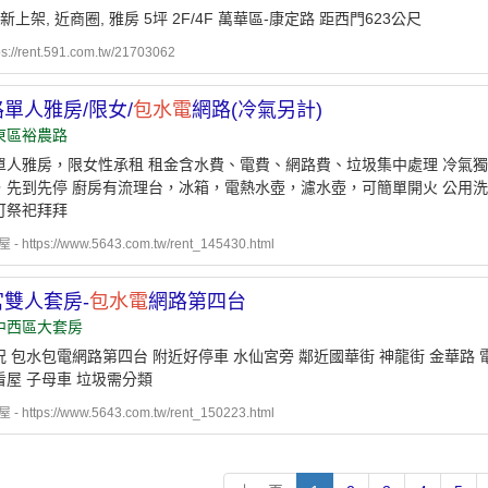
 新上架, 近商圈, 雅房 5坪 2F/4F 萬華區-康定路 距西門623公尺
ps://rent.591.com.tw/21703062
單人雅房/限女/
包水電
網路(冷氣另計)
東區裕農路
單人雅房，限女性承租 租金含水費、電費、網路費、垃圾集中處理 冷氣獨
，先到先停 廚房有流理台，冰箱，電熱水壺，濾水壺，可簡單開火 公用洗
可祭祀拜拜
 https://www.5643.com.tw/rent_145430.html
雙人套房-
包水電
網路第四台
中西區大套房
 包水包電網路第四台 附近好停車 水仙宮旁 鄰近國華街 神龍街 金華路 
看屋 子母車 垃圾需分類
 https://www.5643.com.tw/rent_150223.html