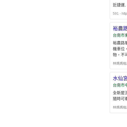
近捷運,
591 - htt
裕農路
台南市
裕農路
機車位
物，不
林媽媽租屋 -
水仙宮
台南市
全新屋況
隨時可
林媽媽租屋 -