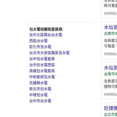
全新屋
時可看
林媽媽租屋 -
水仙宮
包水電相關租屋搜尋:
台南市
台中北區陽台台水電
全新屋
西區台水電
可看屋 
彰化市含水電
台北市大安區雅房含水電
林媽媽租屋 -
台中包水電套房
台中包水電西區
水仙宮
高雄包水電套房
台南市
中和套房包水電
全新屋況
花蓮縣水電
隨時可
新北市包水電
林媽媽租屋 -
中壢包水電
台中市台水電
近捷
台北市