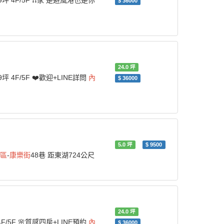
 4F/5F ❗❗️家 是避風港也是你
$
36000
24.0
坪
 4F/5F ❤️歡迎+LINE詳問
內
$
36000
5.0
坪
$
9500
區
-
康樂街
48巷 距東湖724公尺
24.0
坪
F/5F 🌸質感四房+LINE預約
內
$
36000