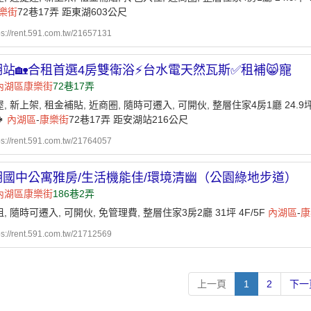
樂街
72巷17弄 距東湖603公尺
ps://rent.591.com.tw/21657131
湖站🏡合租首選4房雙衛浴⚡台水電天然瓦斯✅租補😸寵
內湖區
康樂街
72巷17弄
, 新上架, 租金補貼, 近商圈, 隨時可遷入, 可開伙, 整層住家4房1廳 24.9

內湖區
-
康樂街
72巷17弄 距安湖站216公尺
ps://rent.591.com.tw/21764057
湖國中公寓雅房/生活機能佳/環境清幽（公園綠地步道）
內湖區
康樂街
186巷2弄
, 隨時可遷入, 可開伙, 免管理費, 整層住家3房2廳 31坪 4F/5F
內湖區
-
康
ps://rent.591.com.tw/21712569
上一頁
1
2
下一