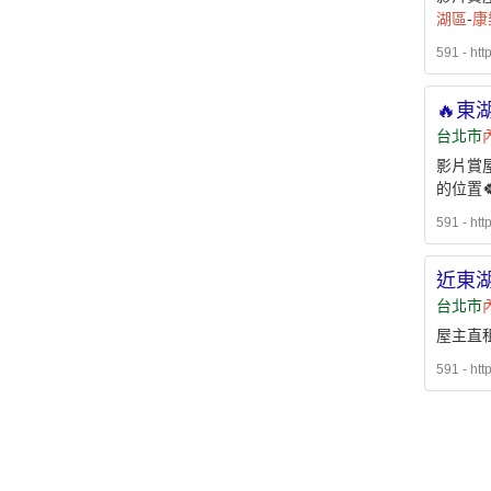
湖區
-
康
591 - htt
🔥東
台北市
影片賞屋
的位置
591 - htt
近東
台北市
屋主直租
591 - htt