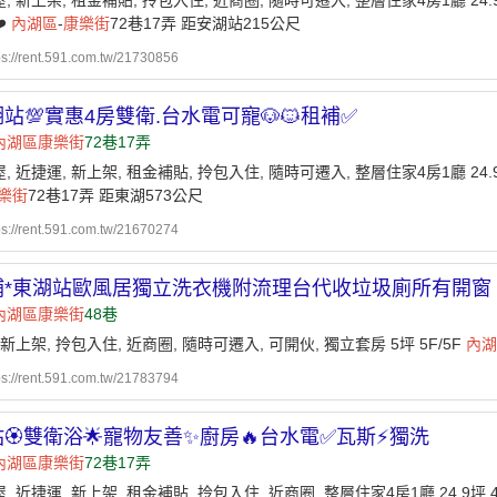
, 新上架, 租金補貼, 拎包入住, 近商圈, 隨時可遷入, 整層住家4房1廳 24.9坪
️
內湖區
-
康樂街
72巷17弄 距安湖站215公尺
ps://rent.591.com.tw/21730856
湖站💯實惠4房雙衛.台水電可寵🐶🐱租補✅
內湖區
康樂街
72巷17弄
, 近捷運, 新上架, 租金補貼, 拎包入住, 隨時可遷入, 整層住家4房1廳 24.9坪
樂街
72巷17弄 距東湖573公尺
ps://rent.591.com.tw/21670274
補*東湖站歐風居獨立洗衣機附流理台代收垃圾廁所有開窗
內湖區
康樂街
48巷
 新上架, 拎包入住, 近商圈, 隨時可遷入, 可開伙, 獨立套房 5坪 5F/5F
內湖
ps://rent.591.com.tw/21783794
🏵️雙衛浴🌟寵物友善✨廚房🔥台水電✅瓦斯⚡獨洗
內湖區
康樂街
72巷17弄
, 近捷運, 新上架, 租金補貼, 拎包入住, 近商圈, 整層住家4房1廳 24.9坪 4