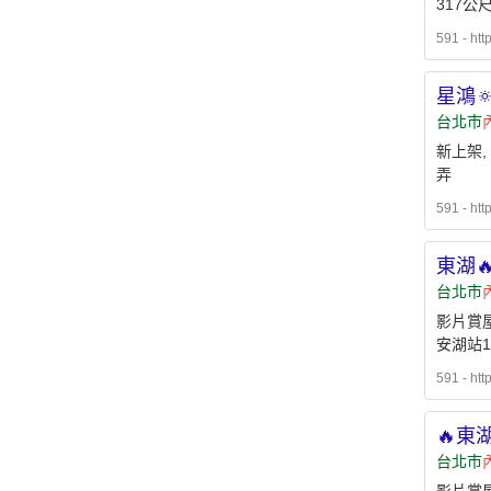
317公
591 - htt
星鴻
台北市
新上架,
弄
591 - htt
東湖
台北市
影片賞屋
安湖站1
591 - htt
🔥東
台北市