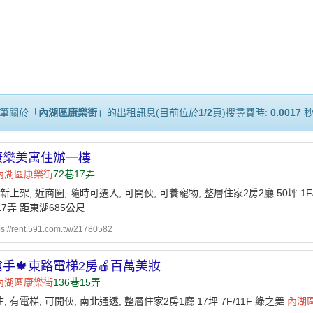
筆關於「
內湖區康樂街
」的出租訊息(目前位於
1/2
頁)搜尋費時:
0.0017
康樂美寓住辦一樓
內湖區
康樂街
72巷17弄
 新上架, 近商圈, 隨時可遷入, 可開伙, 可養寵物, 整層住家2房2廳 50坪 1
17弄 距東湖685公尺
ps://rent.591.com.tw/21780582
搶手🍁東路電梯2房🍎百萬美妝
內湖區
康樂街
136巷15弄
, 有電梯, 可開伙, 南北通透, 整層住家2房1廳 17坪 7F/11F 綠之舞
內湖