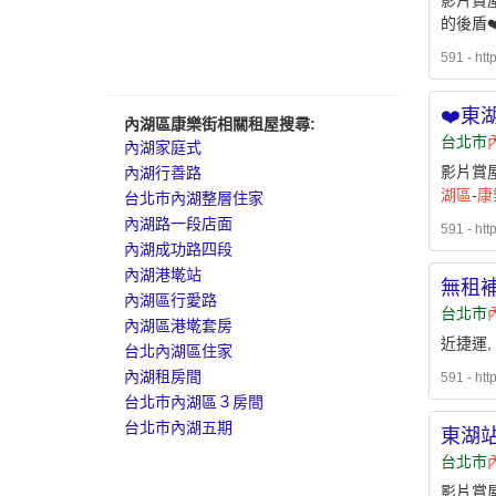
影片賞屋
的後盾❤
591 - htt
❤️東
內湖區康樂街相關租屋搜尋:
台北市
內湖家庭式
影片賞屋
內湖行善路
湖區
-
康
台北市內湖整層住家
內湖路一段店面
591 - htt
內湖成功路四段
內湖港墘站
無租
內湖區行愛路
台北市
內湖區港墘套房
近捷運,
台北內湖區住家
內湖租房間
591 - htt
台北市內湖區３房間
台北市內湖五期
東湖站
台北市
影片賞屋