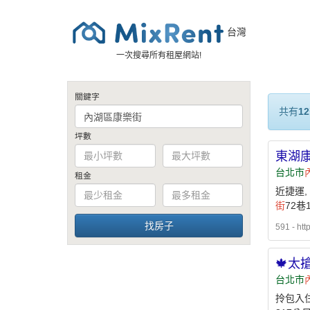
台灣
一次搜尋所有租屋網站!
關鍵字
共有
12
坪數
東湖
台北市
租金
近捷運,
街
72巷
591 - htt
🍁太
台北市
拎包入住