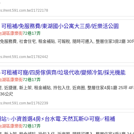
尺
ps://rent.591.com.tw/21722178
可租補/免服務費/東湖國小公寓大三房/近樂活公園
內湖區
康樂街
72巷17弄
 免服務費, 社會住宅, 租金補貼, 可報稅, 隨時可遷入, 整層住家3房2廳 30坪
ps://rent.591.com.tw/21782442
可租補可寵/四房傢俱齊/垃圾代收/變頻冷氣/採光機能
內湖區
康樂街
72巷17弄
, 近捷運, 新上架, 租金補貼, 拎包入住, 近商圈, 整層住家4房1廳 25坪 4F
36公尺
ps://rent.591.com.tw/21762239
湖站✨小資首選4房⚡️台水電.天然瓦斯🐶可寵✅租補
內湖區
康樂街
72巷17弄