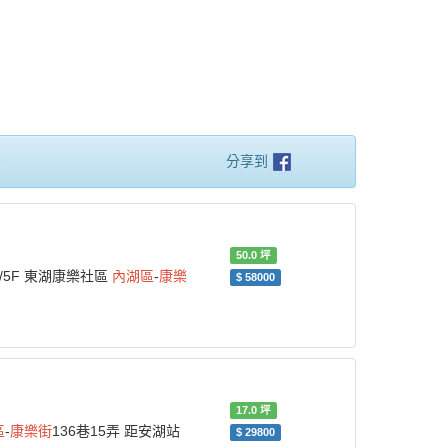
秒
分享到
50.0
坪
F/5F 東湖康樂社區
內湖區
-
康樂
$
58000
17.0
坪
區
-
康樂街
136巷15弄 距安湖站
$
29800