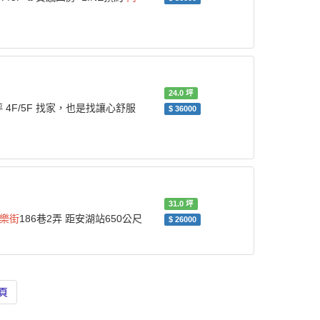
24.0
坪
坪 4F/5F 找家，也是找讓心舒服
$
36000
31.0
坪
樂街
186巷2弄 距安湖站650公尺
$
26000
頁