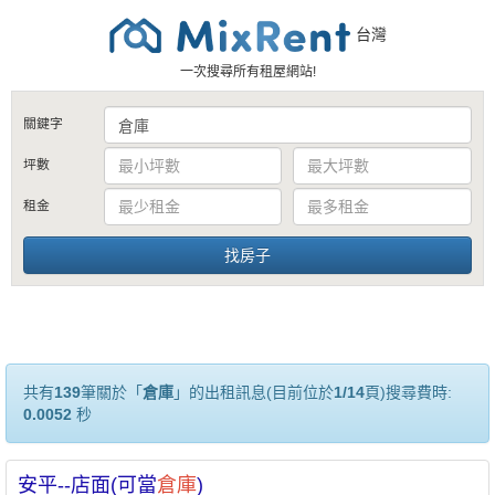
台灣
一次搜尋所有租屋網站!
關鍵字
坪數
租金
共有
139
筆關於「
倉庫
」的出租訊息(目前位於
1/14
頁)搜尋費時:
0.0052
秒
安平--店面(可當
倉庫
)