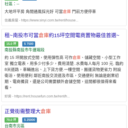
社區：--
大地坪平房 角間通風採光好 可當
倉庫
門前方便停車
信義房屋 - https://www.sinyi.com.tw/rent/house...
租~南投市可當
倉庫
約15坪空間電商置物最佳首選~
15.0
坪
$
7500
南投縣南投市牛運堀段
約 15 坪開放式空間，使用彈性高 可作
倉庫
、儲藏空間、小型工作
室 獨立電表，用多少付多少，費用清楚..水費每人每月 100 元. 臨約
8米道路，車輛進出、上下貨方便.一樓空間，搬運貨物更省力 附設
衛浴，使用便利 鄰近南投交流道及市區，交通便利 無論是創業初
期、電商備貨，還是公司需要額外倉儲空間，這間都很值得來看
看。
好房 - https://rent.housefun.com.tw/rent/h...
正覺街需整理大
倉庫
70.0
坪
$
25000
台南市北區