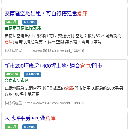
安南區空地出租，可自行搭建當
倉庫
60.0
坪
$
12000
台南市安南區怡安路
安南區空地出租，緊鄰住宅區 交通便利,空地面積約60坪 可規劃為
倉庫
(需自行搭建鐵皮)、停車空間 無水電，需自行申請
林媽媽租屋 - https://www.5643.com.tw/rent_138416...
新市200坪廠房+400坪土地~適合
倉庫
/門市
600.0
坪
$
140000
台南市新市區
1:農地廠房 2:適合不吵行業或單純
倉庫
/門市使用 3:廠房約200坪/另
有約400坪土地可用
林媽媽租屋 - https://www.5643.com.tw/rent_139312...
大地坪平房✦可做
倉庫
18.0
坪
$
25000