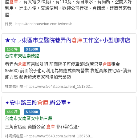
屋
倉庫
， 有大電(220瓦)、有110瓦、有自來水、有廁所，空間大好
利用， 進出方便，交通便利，歡迎公司行號、倉儲業、建商等來看
屋。
好房 - https://rent.housefun.com.tw/rent/h...
★☆╭東區市立醫院巷弄內
倉庫
工作室+小型咖啡店
10.0
坪
$
15000
台南市東區崇德路
巷弄內
倉庫
可當咖啡吧 前面院子可停車卸貨(若只當
倉庫
租金
$5500) 前面院子也可利用為帳篷式桌椅營業 靠近高級住宅區~消費
能力高 鄰近燒烤商家可增加營業額
林媽媽租屋 - https://www.5643.com.tw/rent_151362...
✦安中路三段
倉庫
.辦公室✦
43.0
坪
$
32000
台南市安南區安中路三段
三角窗店面 商辦公室
倉庫
都非常合適~
林媽媽租屋 - https://www.5643.com.tw/rent_136760...