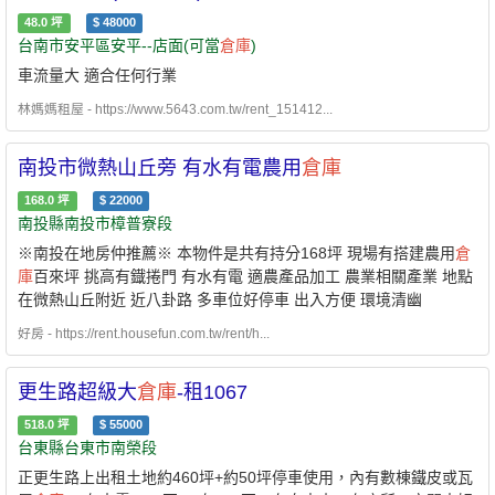
48.0
坪
$
48000
台南市安平區安平--店面(可當
倉庫
)
車流量大 適合任何行業
林媽媽租屋 - https://www.5643.com.tw/rent_151412...
南投市微熱山丘旁 有水有電農用
倉庫
168.0
坪
$
22000
南投縣南投市樟普寮段
※南投在地房仲推薦※ 本物件是共有持分168坪 現場有搭建農用
倉
庫
百來坪 挑高有鐡捲門 有水有電 適農產品加工 農業相關產業 地點
在微熱山丘附近 近八卦路 多車位好停車 出入方便 環境清幽
好房 - https://rent.housefun.com.tw/rent/h...
更生路超級大
倉庫
-租1067
518.0
坪
$
55000
台東縣台東市南榮段
正更生路上出租土地約460坪+約50坪停車使用，內有數棟鐵皮或瓦