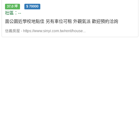
37.0
坪
$
70000
社區：--
面公園近學校地點佳 另有車位可租 外觀氣派 歡迎預約洽詢
信義房屋 - https://www.sinyi.com.tw/rent/house...