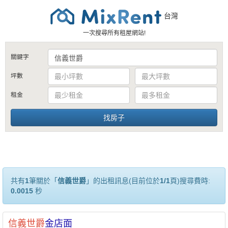
台灣
一次搜尋所有租屋網站!
關鍵字
坪數
租金
共有
1
筆關於「
信義世爵
」的出租訊息(目前位於
1/1
頁)搜尋費時:
0.0015
秒
信義
世爵
金店面