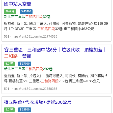
國中站大空間
39.0
坪
$
43500
新北市三重區
三和路
四段
32巷
近捷運, 新上架, 隨時可遷入, 可開伙, 可養寵物, 整層住家4房1廳 39
坪 1F~3F/3F 三重區-
三和路
四段
32巷 距三和國中463公尺
591 - https://rent.591.com.tw/21774525
🏆三重區｜三和國中站6分｜垃圾代收｜頂樓加蓋｜
三和路
｜禁寵
6.0
坪
$
17000
新北市三重區
三和路
四段
292巷
近捷運, 新上架, 拎包入住, 隨時可遷入, 可開伙, 有陽台, 獨立套房 6
坪 頂樓加蓋/2F 三重區-
三和路
四段
292巷 距三和國中185公尺
591 - https://rent.591.com.tw/21758365
獨立陽台+代收垃圾+捷運200公尺
8.0
坪
$
13500