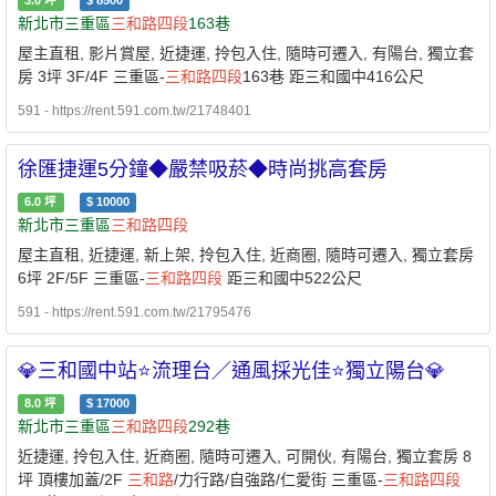
3.0
坪
$
8500
新北市三重區
三和路
四段
163巷
屋主直租, 影片賞屋, 近捷運, 拎包入住, 隨時可遷入, 有陽台, 獨立套
房 3坪 3F/4F 三重區-
三和路
四段
163巷 距三和國中416公尺
591 - https://rent.591.com.tw/21748401
徐匯捷運5分鐘◆嚴禁吸菸◆時尚挑高套房
6.0
坪
$
10000
新北市三重區
三和路
四段
屋主直租, 近捷運, 新上架, 拎包入住, 近商圈, 隨時可遷入, 獨立套房
6坪 2F/5F 三重區-
三和路
四段
距三和國中522公尺
591 - https://rent.591.com.tw/21795476
💎三和國中站⭐流理台／通風採光佳⭐獨立陽台💎
8.0
坪
$
17000
新北市三重區
三和路
四段
292巷
近捷運, 拎包入住, 近商圈, 隨時可遷入, 可開伙, 有陽台, 獨立套房 8
坪 頂樓加蓋/2F
三和路
/力行路/自強路/仁愛街 三重區-
三和路
四段