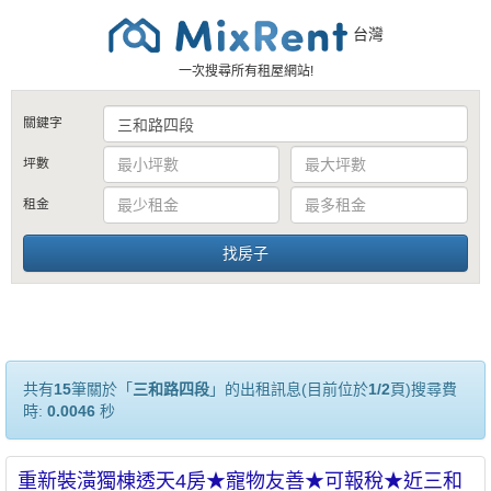
台灣
一次搜尋所有租屋網站!
關鍵字
坪數
租金
共有
15
筆關於「
三和路四段
」的出租訊息(目前位於
1/2
頁)搜尋費
時:
0.0046
秒
重新裝潢獨棟透天4房★寵物友善★可報稅★近三和