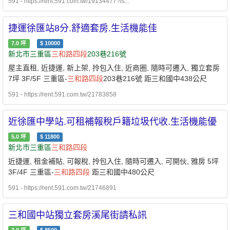
591 - https://rent.591.com.tw/19134477?is...
捷運徐匯站8分.舒適套房.生活機能佳
7.0
坪
$
10000
新北市三重區
三和路
四段
203巷216號
屋主直租, 近捷運, 新上架, 拎包入住, 近商圈, 隨時可遷入, 獨立套房
7坪 3F/5F 三重區-
三和路
四段
203巷216號 距三和國中438公尺
591 - https://rent.591.com.tw/21783858
近徐匯中學站.可租補報稅戶籍垃圾代收.生活機能優
5.0
坪
$
11800
新北市三重區
三和路
四段
近捷運, 租金補貼, 可報稅, 拎包入住, 隨時可遷入, 可開伙, 雅房 5坪
3F/4F 三重區-
三和路
四段
距三和國中480公尺
591 - https://rent.591.com.tw/21746891
三和國中站獨立套房溪尾街請私訊