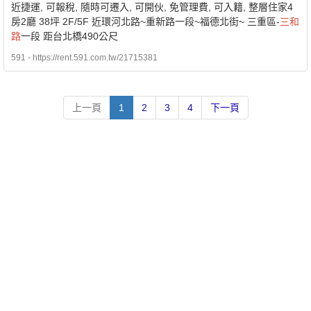
近捷運, 可報稅, 隨時可遷入, 可開伙, 免管理費, 可入籍, 整層住家4
房2廳 38坪 2F/5F 近環河北路~重新路一段~福德北街~ 三重區-
三和
路
一段 距台北橋490公尺
591 - https://rent.591.com.tw/21715381
上一頁
1
2
3
4
下一頁