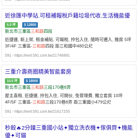
近徐匯中學站.可租補報稅戶籍垃圾代收.生活機能優
5.0
坪
$
12800
新北市三重區
三和路
四段
近捷運, 新上架, 租金補貼, 可報稅, 拎包入住, 隨時可遷入, 雅房 5坪
3F/4F 三重區-
三和路
四段 距三和國中480公尺
591 - https://rent.591.com.tw/21746891
三重介壽商圈精美智能套房
10.0
坪
$
18000
新北市三重區
三和路
三段170巷8弄
屋主直租, 近捷運, 拎包入住, 可開伙, 免管理費, 獨立套房 10坪
4F/5F 三重區-
三和路
三段170巷8弄 距三重國小479公尺
591 - https://rent.591.com.tw/21617255
秒殺🔥2分鐘三重國小站✦獨立洗衣機✦傢俱齊✦機能
優✦可貓