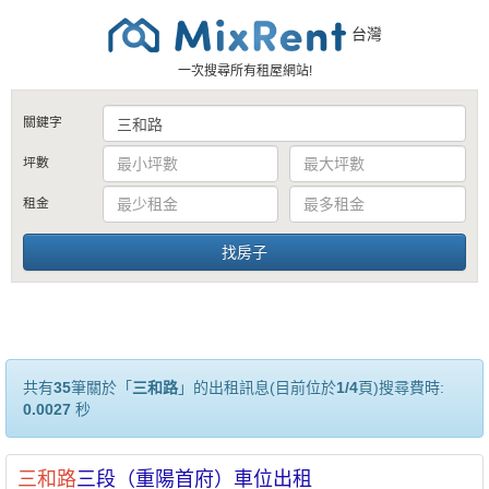
台灣
一次搜尋所有租屋網站!
關鍵字
坪數
租金
共有
35
筆關於「
三和路
」的出租訊息(目前位於
1/4
頁)搜尋費時:
0.0027
秒
三和路
三段（重陽首府）車位出租