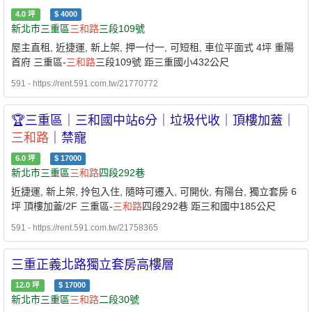
4.0
坪
$
4000
新北市三重區
三和路
三段109號
屋主直租, 近捷運, 新上架, 押一付一, 可短租, 車位平面式 4坪 重陽
首府 三重區-
三和路
三段109號 距三重國小432公尺
591 - https://rent.591.com.tw/21770772
🏆三重區｜三和國中站6分｜垃圾代收｜頂樓加蓋｜
三和路
｜禁寵
6.0
坪
$
17000
新北市三重區
三和路
四段292巷
近捷運, 新上架, 拎包入住, 隨時可遷入, 可開伙, 有陽台, 獨立套房 6
坪 頂樓加蓋/2F 三重區-
三和路
四段292巷 距三和國中185公尺
591 - https://rent.591.com.tw/21758365
三重正義北路獨立套房高樓層
12.0
坪
$
17000
新北市三重區
三和路
二段30號