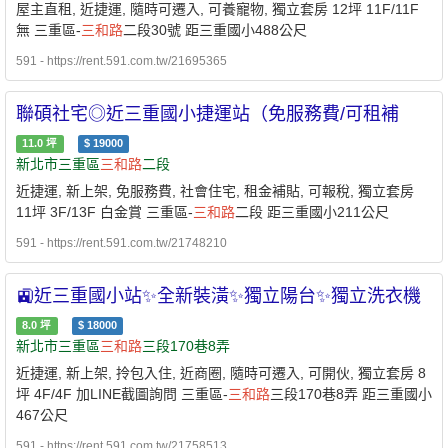
屋主直租, 近捷運, 隨時可遷入, 可養寵物, 獨立套房 12坪 11F/11F
無 三重區-
三和路
二段30號 距三重國小488公尺
591 - https://rent.591.com.tw/21695365
聯碩社宅◎近三重國小捷運站（免服務費/可租補
11.0
坪
$
19000
新北市三重區
三和路
二段
近捷運, 新上架, 免服務費, 社會住宅, 租金補貼, 可報稅, 獨立套房
11坪 3F/13F 白金賞 三重區-
三和路
二段 距三重國小211公尺
591 - https://rent.591.com.tw/21748210
🚉近三重國小站✨全新裝潢✨獨立陽台✨獨立洗衣機
8.0
坪
$
18000
新北市三重區
三和路
三段170巷8弄
近捷運, 新上架, 拎包入住, 近商圈, 隨時可遷入, 可開伙, 獨立套房 8
坪 4F/4F 加LINE截圖詢問 三重區-
三和路
三段170巷8弄 距三重國小
467公尺
591 - https://rent.591.com.tw/21758513