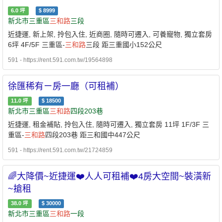
6.0
坪
$
8999
新北市三重區
三和路
三段
近捷運, 新上架, 拎包入住, 近商圈, 隨時可遷入, 可養寵物, 獨立套房
6坪 4F/5F 三重區-
三和路
三段 距三重國小152公尺
591 - https://rent.591.com.tw/19564898
徐匯稀有ㄧ房一廳（可租補）
11.0
坪
$
18500
新北市三重區
三和路
四段203巷
近捷運, 租金補貼, 拎包入住, 隨時可遷入, 獨立套房 11坪 1F/3F 三
重區-
三和路
四段203巷 距三和國中447公尺
591 - https://rent.591.com.tw/21724859
🌈大降價~近捷運❤️人人可租補❤️4房大空間~裝潢新
~搶租
38.0
坪
$
30000
新北市三重區
三和路
一段