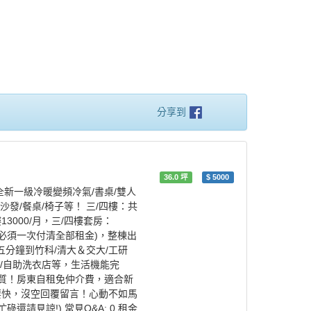
分享到
36.0
坪
$
5000
新一級冷暖變頻冷氣/書桌/雙人
沙發/餐桌/椅子等！ 三/四樓：共
3000/月，三/四樓套房：
短租必須一次付清全部租金)，整棟出
分鐘到竹科/清大＆交大/工研
餐廳/自助洗衣店等，生活機能完
質！房東自租免仲介費，適合新
要快，沒空回覆留言！心動不如馬
請見諒!) 常見Q&A: 0.租金