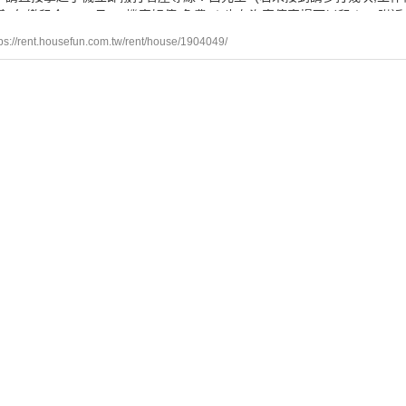
!(年繳租金-500/月) 1.機車好停(免費)！也有汽車停車場可以租！ 2.
KE站點！
ps://rent.housefun.com.tw/rent/house/1904049/