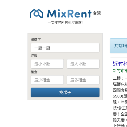
台灣
一次搜尋所有租屋網站!
關鍵字
共有
1
坪數
近竹科
新竹市
租金
二樓：
彈簧床組
四間套房
5500
租，年
院/食工
善！全
婚夫妻
上行動，