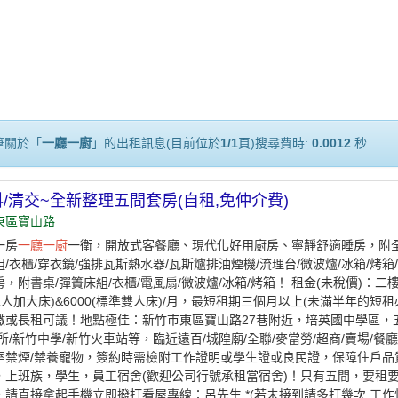
筆關於「
一廳一廚
」的出租訊息(目前位於
1/1
頁)搜尋費時:
0.0012
秒
/清交~全新整理五間套房(自租,免仲介費)
東區寶山路
一房
一廳一廚
一衛，開放式客餐廳、現代化好用廚房、寧靜舒適睡房，附全
/衣櫃/穿衣鏡/強排瓦斯熱水器/瓦斯爐排油煙機/流理台/微波爐/冰箱/烤箱/
，附書桌/彈簀床組/衣櫃/電風扇/微波爐/冰箱/烤箱！ 租金(未稅價)：二樓1
(單人加大床)&6000(標準雙人床)/月，最短租期三個月以上(未滿半年的
繳或長租可議！地點極佳：新竹市東區寶山路27巷附近，培英國中學區，五
所/新竹中學/新竹火車站等，臨近遠百/城隍廟/全聯/麥當勞/超商/賣場/
室禁煙/禁養寵物，簽約時需檢附工作證明或學生證或良民證，保障住戶品
，上班族，學生，員工宿舍(歡迎公司行號承租當宿舍)！只有五間，要租
請直接拿起手機立即撥打看屋專線：呂先生 *(若未接到請多打幾次,工作忙碌還