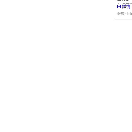
年繳可議
詳情
有UBI
好房 - htt